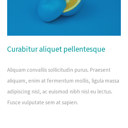
Curabitur aliquet pellentesque
Aliquam convallis sollicitudin purus. Praesent
aliquam, enim at fermentum mollis, ligula massa
adipiscing nisl, ac euismod nibh nisl eu lectus.
Fusce vulputate sem at sapien.