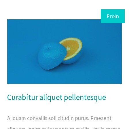
Proin
Curabitur aliquet pellentesque
Aliquam convallis sollicitudin purus. Praesent
aliquam, enim at fermentum mollis, ligula massa