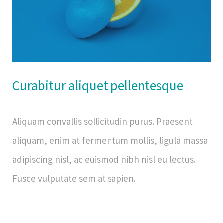
Curabitur aliquet pellentesque
Aliquam convallis sollicitudin purus. Praesent
aliquam, enim at fermentum mollis, ligula massa
adipiscing nisl, ac euismod nibh nisl eu lectus.
Fusce vulputate sem at sapien.