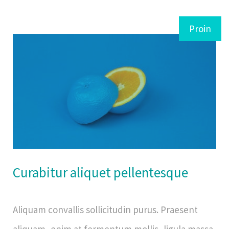
Proin
Curabitur aliquet pellentesque
Aliquam convallis sollicitudin purus. Praesent
aliquam, enim at fermentum mollis, ligula massa